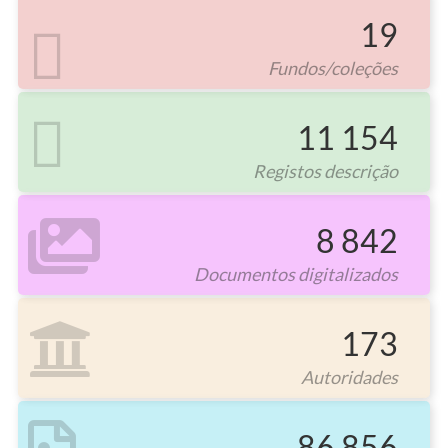
19
Fundos/coleções
11 154
Registos descrição
8 842
Documentos digitalizados
173
Autoridades
86 856